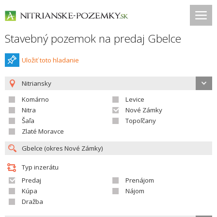
Stavebný pozemok na predaj Gbelce
Uložiť toto hladanie
Nitriansky
Komárno
Levice
Nitra
Nové Zámky
Šaľa
Topoľčany
Zlaté Moravce
Typ inzerátu
Predaj
Prenájom
Kúpa
Nájom
Dražba