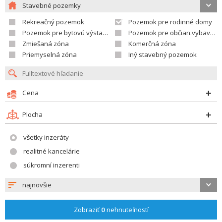
Stavebné pozemky
Rekreačný pozemok
Pozemok pre rodinné domy
Pozemok pre bytovú výstavbu
Pozemok pre občian.vybavenosť
Zmiešaná zóna
Komerčná zóna
Priemyselná zóna
Iný stavebný pozemok
Cena
Plocha
všetky inzeráty
realitné kancelárie
súkromní inzerenti
najnovšie
Zobraziť
0
nehnuteľností