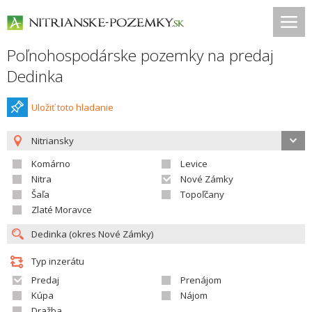
Poľnohospodárske pozemky na predaj
Dedinka
Uložiť toto hladanie
Nitriansky
Komárno
Levice
Nitra
Nové Zámky
Šaľa
Topoľčany
Zlaté Moravce
Typ inzerátu
Predaj
Prenájom
Kúpa
Nájom
Dražba