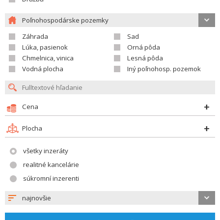
Poľnohospodárske pozemky
Záhrada
Sad
Lúka, pasienok
Orná pôda
Chmelnica, vinica
Lesná pôda
Vodná plocha
Iný poľnohosp. pozemok
Cena
Plocha
všetky inzeráty
realitné kancelárie
súkromní inzerenti
najnovšie