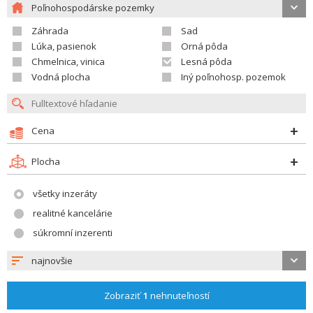
Poľnohospodárske pozemky
Záhrada
Sad
Lúka, pasienok
Orná pôda
Chmelnica, vinica
Lesná pôda
Vodná plocha
Iný poľnohosp. pozemok
Cena
Plocha
všetky inzeráty
realitné kancelárie
súkromní inzerenti
najnovšie
Zobraziť
1
nehnuteľností